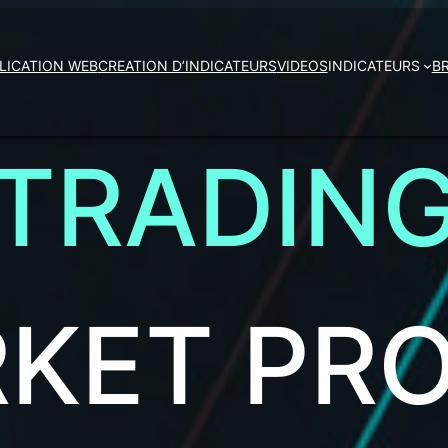
LICATION WEB
CREATION D’INDICATEURS
VIDEOS
INDICATEURS
B
TRADIN
KET
PRO