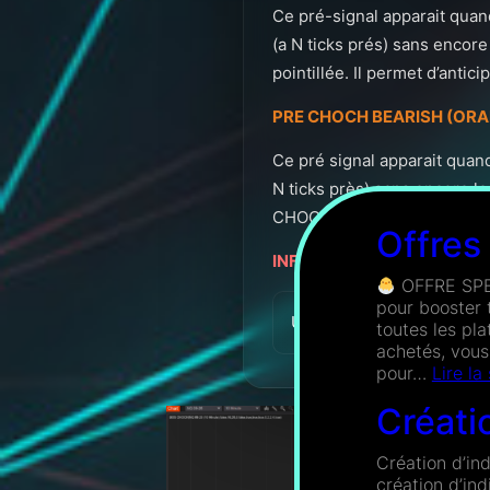
Ce pré-signal apparait quan
(a N ticks prés) sans encore
pointillée. Il permet d’anti
PRE CHOCH BEARISH (ORA
Ce pré signal apparait quan
N ticks près) sans encore le
CHOCH baissier.
Offres
INFORMATIONS PRATIQUE
OFFRE SPEC
pour booster 
Une fois payé et l’indica
toutes les pl
achetés, vous
pour…
Lire la
Créati
Création d’in
création d’in