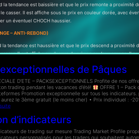
d la tendance est baissière et que le prix remonte a proximité
 le casser. Il est affiche sous le prix en couleur dorée, avec év
ciper un éventuel CHOCH haussier.
NGE – ANTI-REBOND)
d la tendance est haussière et que le prix descend a proximité 
 casser. Il est affiche au-dessus du prix en couleur orange. Il p
 exceptionnelles de Pâques
S
IALE D’ETE – PACKSEXCEPTIONNELS Profite de nos offres
ton trading pendant les vacances d’été!
OFFRE 1 – Pack d
teur reçu, le mettre sur un graphique et dans les paramètres, m’
ateformes Promotion exceptionnelle sur tous les indicateurs.
 aurez le 3ème gratuit (le moins cher) • Prix individuel : -
:
 suite
Offres
on d’indicateurs
exceptionnelles
de
Pâques
dicateurs de trading sur mesure Trading Market Profile prop
dicateurs personnalisés pour les traders qui souhaitent auto