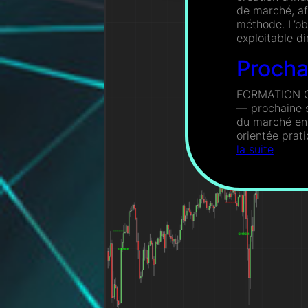
de marché, af
méthode. L’obj
exploitable 
Procha
FORMATION CO
— prochaine 
du marché en 
orientée prat
:
la suite
Procha
format
compl
live