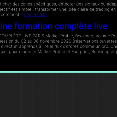
ficher des zones spécifiques, détecter des signaux ou adapte
ectif est simple : transformer une idée claire de trading en
:
directement…
Lire la suite
Création
ine formation complète live
d’indicateurs
MPLÈTE LIVE PARIS Market Profile, Bookmap, Volume Prof
session du 02 au 06 novembre 2026 (réservations ouvertes
direct et apprends à lire le flux d’ordres comme un pro. Une
ique, pour maîtriser Market Profile et Footprint, Bookmap e
ine
ion
ète