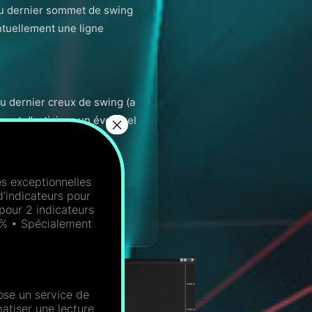
 du dernier sommet de swing
entuellement une ligne
du dernier creux de swing (a
ermet d’anticiper un éventuel
 exceptionnelles
’indicateurs pour
envoyer l’ID machine
 pour 2 indicateurs
20% • Spécialement
ose un service de
matiser une lecture