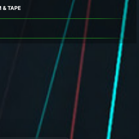
M & TAPE
M