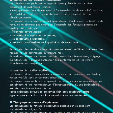
Les résultats ou performances hypothétiques présentés sur ce site 
comportent de nombreuses limites.
Aucune garantie n’est donnée quant à la reproduction de ces résultats dans 
des conditions réelles : les performances réelles peuvent différer 
significativement.
Les simulations ou backtests sont généralement établis avec le bénéfice du 
recul et ne tiennent pas compte de l’ensemble des facteurs propres au 
trading réel, tels que :
- le stress psychologique,
- la capacité à supporter les pertes,
- la discipline d’exécution,
- les conditions réelles de liquidité ou de volatilité.
De ce fait, les résultats hypothétiques ne peuvent refléter fidèlement les 
risques ni les contraintes du trading réel.
De nombreux éléments externes (marchés, conditions économiques, slippage, 
exécution, etc.) peuvent influencer les performances et les rendre 
inférieures aux projections.
 Sessions de trading en direct
Les démonstrations, analyses ou sessions en direct proposées par Trading 
Market Profile sont strictement éducatives.
Les propos tenus reflètent uniquement les opinions des intervenants et ne 
constituent ni une recommandation d’investissement, ni une invitation à 
exécuter des transactions réelles.
Toute opération évoquée ou présentée doit être considérée comme 
hypothétique et ne doit pas être reproduite sur un compte réel.
 Témoignages et retours d’expérience
Les témoignages ou retours d’expérience publiés sur ce site sont 
individuels et subjectifs.
Ils ne sont pas représentatifs de l’ensemble des clients et ne constituent 