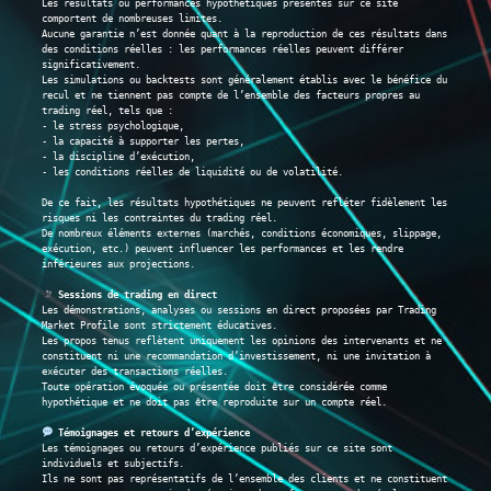
Les résultats ou performances hypothétiques présentés sur ce site 
comportent de nombreuses limites.
Aucune garantie n’est donnée quant à la reproduction de ces résultats dans 
des conditions réelles : les performances réelles peuvent différer 
significativement.
Les simulations ou backtests sont généralement établis avec le bénéfice du 
recul et ne tiennent pas compte de l’ensemble des facteurs propres au 
trading réel, tels que :
- le stress psychologique,
- la capacité à supporter les pertes,
- la discipline d’exécution,
- les conditions réelles de liquidité ou de volatilité.
De ce fait, les résultats hypothétiques ne peuvent refléter fidèlement les 
risques ni les contraintes du trading réel.
De nombreux éléments externes (marchés, conditions économiques, slippage, 
exécution, etc.) peuvent influencer les performances et les rendre 
inférieures aux projections.
 Sessions de trading en direct
Les démonstrations, analyses ou sessions en direct proposées par Trading 
Market Profile sont strictement éducatives.
Les propos tenus reflètent uniquement les opinions des intervenants et ne 
constituent ni une recommandation d’investissement, ni une invitation à 
exécuter des transactions réelles.
Toute opération évoquée ou présentée doit être considérée comme 
hypothétique et ne doit pas être reproduite sur un compte réel.
 Témoignages et retours d’expérience
Les témoignages ou retours d’expérience publiés sur ce site sont 
individuels et subjectifs.
Ils ne sont pas représentatifs de l’ensemble des clients et ne constituent 