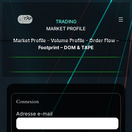
Aller
au
contenu
TRADING
MARKET
PROFILE
Market Profile – Volume Profile – Order Flow –
Footprint – DOM & TAPE
Connexion
Adresse e-mail