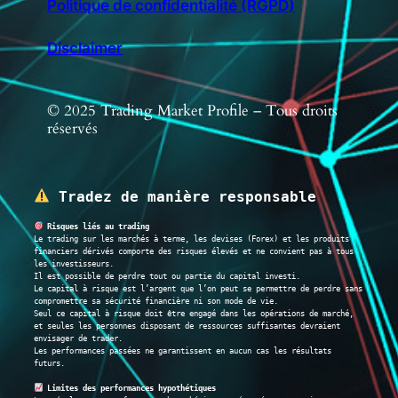
Politique de confidentialité (RGPD)
Disclaimer
© 2025 Trading Market Profile – Tous droits
réservés
 Tradez de manière responsable
 Risques liés au trading
Le trading sur les marchés à terme, les devises (Forex) et les produits 
financiers dérivés comporte des risques élevés et ne convient pas à tous 
les investisseurs.
Il est possible de perdre tout ou partie du capital investi.
Le capital à risque est l’argent que l’on peut se permettre de perdre sans 
compromettre sa sécurité financière ni son mode de vie.
Seul ce capital à risque doit être engagé dans les opérations de marché, 
et seules les personnes disposant de ressources suffisantes devraient 
envisager de trader.
Les performances passées ne garantissent en aucun cas les résultats 
futurs.
 Limites des performances hypothétiques