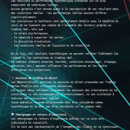
Les résultats ou performances hypothétiques présentés sur ce site 
comportent de nombreuses limites.
Aucune garantie n’est donnée quant à la reproduction de ces résultats dans 
des conditions réelles : les performances réelles peuvent différer 
significativement.
Les simulations ou backtests sont généralement établis avec le bénéfice du 
recul et ne tiennent pas compte de l’ensemble des facteurs propres au 
trading réel, tels que :
- le stress psychologique,
- la capacité à supporter les pertes,
- la discipline d’exécution,
- les conditions réelles de liquidité ou de volatilité.
De ce fait, les résultats hypothétiques ne peuvent refléter fidèlement les 
risques ni les contraintes du trading réel.
De nombreux éléments externes (marchés, conditions économiques, slippage, 
exécution, etc.) peuvent influencer les performances et les rendre 
inférieures aux projections.
 Sessions de trading en direct
Les démonstrations, analyses ou sessions en direct proposées par Trading 
Market Profile sont strictement éducatives.
Les propos tenus reflètent uniquement les opinions des intervenants et ne 
constituent ni une recommandation d’investissement, ni une invitation à 
exécuter des transactions réelles.
Toute opération évoquée ou présentée doit être considérée comme 
hypothétique et ne doit pas être reproduite sur un compte réel.
 Témoignages et retours d’expérience
Les témoignages ou retours d’expérience publiés sur ce site sont 
individuels et subjectifs.
Ils ne sont pas représentatifs de l’ensemble des clients et ne constituent 