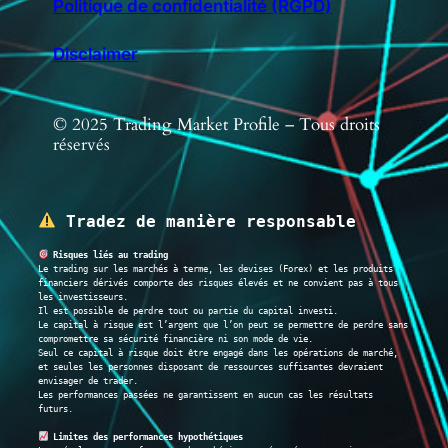
Politique de confidentialité (RGPD)
Disclaimer
© 2025 Trading Market Profile – Tous droits
réservés
 Tradez de manière responsable
 Risques liés au trading
Le trading sur les marchés à terme, les devises (Forex) et les produits 
financiers dérivés comporte des risques élevés et ne convient pas à tous 
les investisseurs.
Il est possible de perdre tout ou partie du capital investi.
Le capital à risque est l’argent que l’on peut se permettre de perdre sans 
compromettre sa sécurité financière ni son mode de vie.
Seul ce capital à risque doit être engagé dans les opérations de marché, 
et seules les personnes disposant de ressources suffisantes devraient 
envisager de trader.
Les performances passées ne garantissent en aucun cas les résultats 
futurs.
 Limites des performances hypothétiques