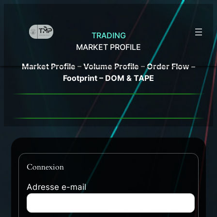
Aller
au
contenu
TRADING
MARKET
PROFILE
Market Profile – Volume Profile – Order Flow –
Footprint – DOM & TAPE
Connexion
Adresse e-mail