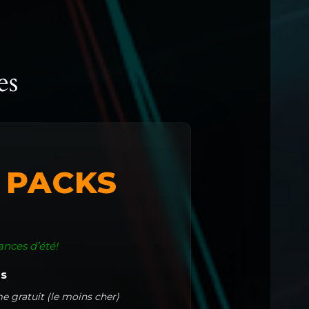
es
– PACKS
ances d’été!
es
e gratuit (le moins cher)