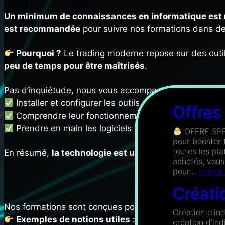
Un minimum de connaissances en informatique est 
est recommandée
pour suivre nos formations dans de
Pourquoi ?
Le trading moderne repose sur des outil
peu de temps pour être maîtrisés
.
Pas d’inquiétude, nous vous accompagnons pour :
Installer et configurer les outils nécessaires.
Offres
Comprendre leur fonctionnement et optimiser leur uti
Prendre en main les logiciels progressivement grâc
OFFRE SPEC
pour booster 
toutes les pl
En résumé,
la technologie est un atout pour le trad
achetés, vous
pour…
Lire la
Trading 
Créati
Nos formations sont conçues pour
les traders motivé
Création d’in
Exemples de notions utiles
:
création d’in