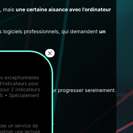
e, mais
une certaine aisance avec l’ordinateur
s logiciels professionnels, qui demandent
un
 exceptionnelles
’indicateurs pour
 pour 2 indicateurs
rez
guidé pas à pas
pour progresser sereinement.
20% • Spécialement
laire
 minimale du trading
.
ose un service de
matiser une lecture