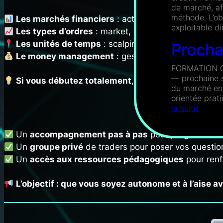
de marché, af
méthode. L’obj
Les marchés financiers
: actions, futures, forex…
exploitable 
Les types d’ordres
: market, limit, stop…
Les unités de temps
: scalping, day trading, swin
Procha
Le money management
: gestion du risque et du ca
FORMATION CO
— prochaine 
Si vous débutez totalement
, nous vous guiderons s
du marché en 
orientée prat
Pas d
:
la suite
Procha
format
Un
accompagnement pas à pas
pour progresser à 
compl
Un
groupe privé
de traders pour poser vos questio
live
Un
accès aux ressources pédagogiques
pour renf
L’objectif : que vous soyez autonome et à l’aise a