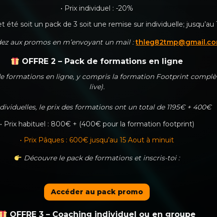
• Prix individuel : -20%
 été soit un pack de 3 soit une remise sur individuelle; jusqu’au
ez aux promos en m’envoyant un mail :
thleg82tmp@gmail.c
OFFRE 2 – Pack de formations en ligne
de formations en ligne, y compris la formation Footprint compl
live).
dividuelles, le prix des formations ont un total de 1195€ + 400€
• Prix habituel : 800€ + (400€ pour la formation footprint)
• Prix Pâques : 600€ jusqu’au 15 Aout à minuit
Découvre le pack de formations et inscris-toi :
Accéder au pack promo
OFFRE 3 – Coaching individuel ou en groupe