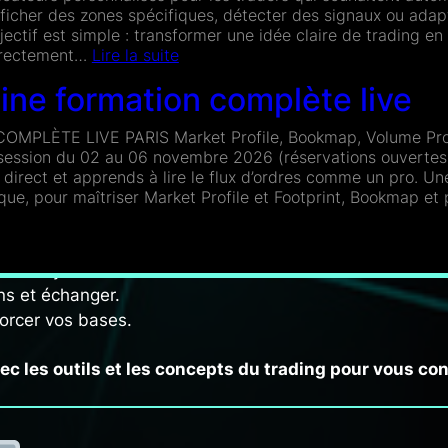
ficher des zones spécifiques, détecter des signaux ou adapte
ectif est simple : transformer une idée claire de trading en
:
directement…
Lire la suite
Création
g…
ine formation complète live
d’indicateurs
pital.
MPLÈTE LIVE PARIS Market Profile, Bookmap, Volume Prof
session du 02 au 06 novembre 2026 (réservations ouvertes
ur ces notions essentielles avant d’entrer dans le vif du
direct et apprends à lire le flux d’ordres comme un pro. Une
ique, pour maîtriser Market Profile et Footprint, Bookmap e
’inquiétude, vous ne serez pas seul
ine
ion
votre rythme.
ète
ns et échanger.
orcer vos bases.
vec les outils et les concepts du trading pour vous co