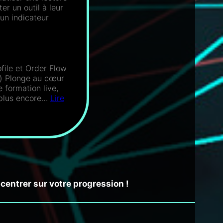
r un outil à leur
 un indicateur
ile et Order Flow
) Plonge au cœur
 sujet.
 formation live,
t plus encore…
Lire
 !
ncentrer sur votre progression !