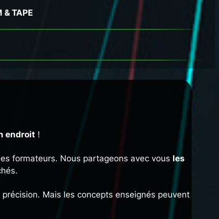
M & TAPE
MORNING M
n endroit
!
ples formateurs. Nous partageons avec vous
les
chés.
 précision. Mais les concepts enseignés peuvent