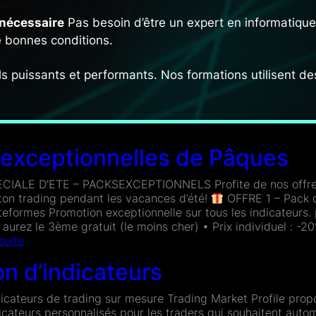
nécessaire
Pas besoin d’être un expert en informatiqu
 bonnes conditions.
s puissants et performants. Nos formations utilisent de
 exceptionnelles de Pâques
lisation.
e à nos guides et au soutien de la communauté.
IALE D’ETE – PACKSEXCEPTIONNELS Profite de nos offres
ton trading pendant les vacances d’été!
OFFRE 1 – Pack d
ateformes Promotion exceptionnelle sur tous les indicateurs.
er moderne
. Avec notre aide et la communauté, vous se
 aurez le 3ème gratuit (le moins cher) • Prix individuel : -
:
 suite
: connaître les bases et le vocabu
Offres
on d’indicateurs
exceptionnelles
de
s
, mais il est préférable d’avoir déjà
une compréhension
Pâques
dicateurs de trading sur mesure Trading Market Profile prop
dicateurs personnalisés pour les traders qui souhaitent auto