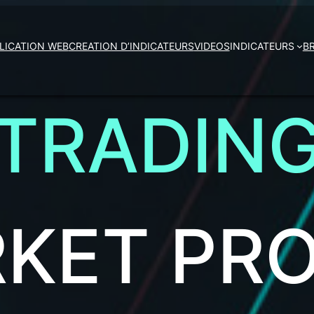
LICATION WEB
CREATION D’INDICATEURS
VIDEOS
INDICATEURS
B
TRADIN
KET
PRO